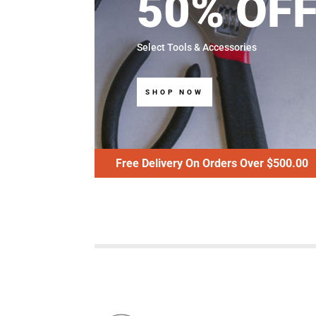
50% OF
Select Tools & Accessories
SHOP NOW
Free Delivery On Orders Over $500.00