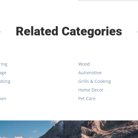
Related Categories
ring
Wood
age
Automotive
mbing
Grills & Cooking
Home Decor
hen
Pet Care