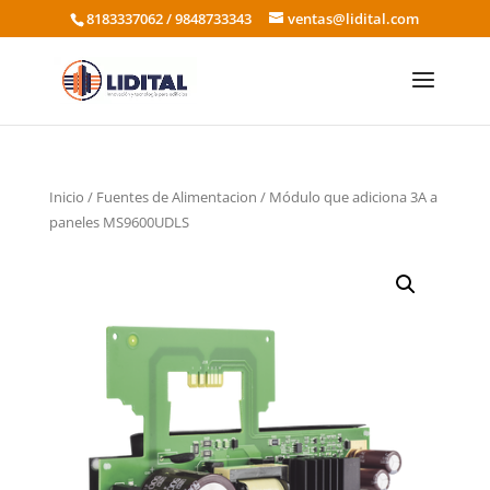
8183337062 / 9848733343
ventas@lidital.com
Inicio
/
Fuentes de Alimentacion
/ Módulo que adiciona 3A a
paneles MS9600UDLS