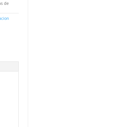
as de
acion