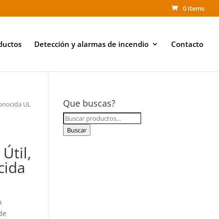
0 Items
ductos
Detección y alarmas de incendio
Contacto
Que buscas?
conocida UL
Buscar
a
por:
Buscar
Útil,
cida
n
de