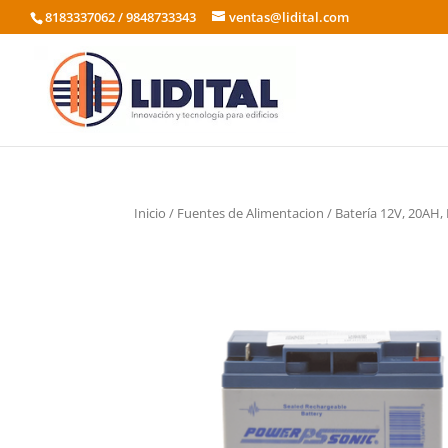
8183337062 / 9848733343
ventas@lidital.com
Inicio
/
Fuentes de Alimentacion
/ Batería 12V, 20AH,