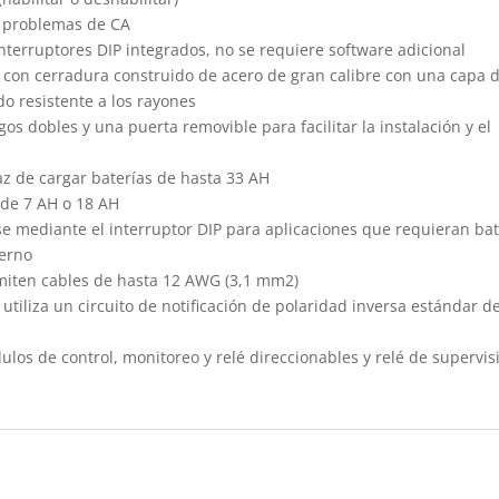
e problemas de CA
terruptores DIP integrados, no se requiere software adicional
con cerradura construido de acero de gran calibre con una capa 
do resistente a los rayones
os dobles y una puerta removible para facilitar la instalación y el
paz de cargar baterías de hasta 33 AH
 de 7 AH o 18 AH
se mediante el interruptor DIP para aplicaciones que requieran bat
terno
dmiten cables de hasta 12 AWG (3,1 mm2)
tiliza un circuito de notificación de polaridad inversa estándar de
ulos de control, monitoreo y relé direccionables y relé de supervis