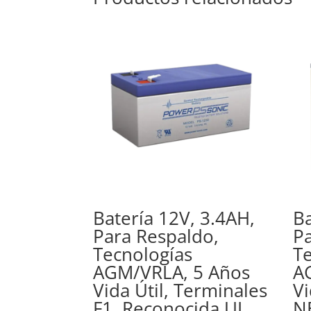
Batería 12V, 3.4AH,
Ba
Para Respaldo,
Pa
Tecnologías
Te
AGM/VRLA, 5 Años
A
Vida Útil, Terminales
Vi
F1, Reconocida UL
N