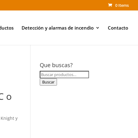
0 Items
ductos
Detección y alarmas de incendio
Contacto
Que buscas?
Buscar
por:
Buscar
C o
 Knight y