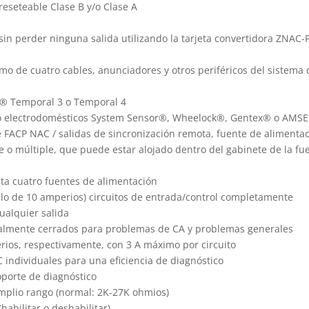
 reseteable Clase B y/o Clase A
sin perder ninguna salida utilizando la tarjeta convertidora ZNAC-P
mo de cuatro cables, anunciadores y otros periféricos del sistema
SI® Temporal 3 o Temporal 4
ndo electrodomésticos System Sensor®, Wheelock®, Gentex® o AM
e FACP NAC / salidas de sincronización remota, fuente de alimenta
 o múltiple, que puede estar alojado dentro del gabinete de la fu
ta cuatro fuentes de alimentación
elo de 10 amperios) circuitos de entrada/control completamente
ualquier salida
almente cerrados para problemas de CA y problemas generales
rios, respectivamente, con 3 A máximo por circuito
 individuales para una eficiencia de diagnóstico
oporte de diagnóstico
 amplio rango (normal: 2K-27K ohmios)
(habilitar o deshabilitar)