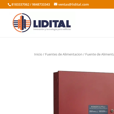
8183337062 / 9848733343
ventas@lidital.com
Inicio
/
Fuentes de Alimentacion
/ Fuente de Alimenta