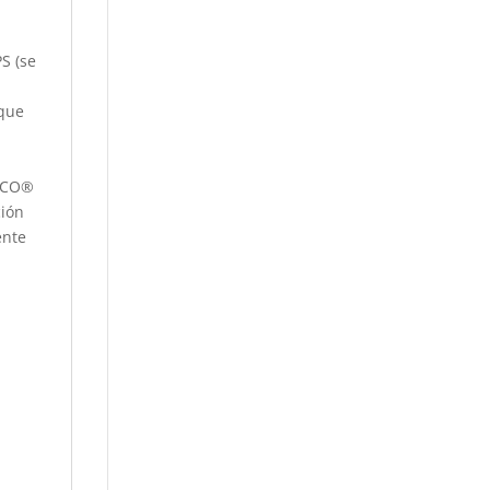
S (se
 que
SECO®
ción
ente