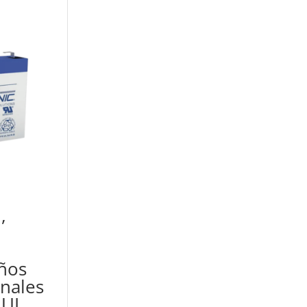
,
ños
inales
 UL