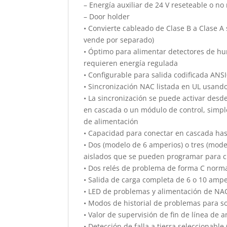
– Energía auxiliar de 24 V reseteable o no
– Door holder
• Convierte cableado de Clase B a Clase A 
vende por separado)
• Óptimo para alimentar detectores de hu
requieren energía regulada
• Configurable para salida codificada AN
• Sincronización NAC listada en UL usa
• La sincronización se puede activar desd
en cascada o un módulo de control, simple
de alimentación
• Capacidad para conectar en cascada has
• Dos (modelo de 6 amperios) o tres (mod
aislados que se pueden programar para c
• Dos relés de problema de forma C norm
• Salida de carga completa de 6 o 10 ampe
• LED de problemas y alimentación de NAC
• Modos de historial de problemas para s
• Valor de supervisión de fin de línea de
• Detección de falla a tierra seleccionable 