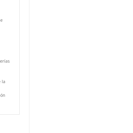
de
erías
 la
ión